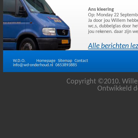
Ans kleering
Op: Monday 22 Septemb
Ja door jou Willem heb
wc,s, dubbelglas door het
jou rekenen. daar zijn w
Alle berichten le
W.D.O.
Homepage
Sitemap
Contact
info@wd-onderhoud.nl
0653893885
Copyright ©2010. Will
Ontwikkeld 