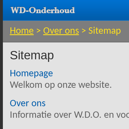
Home
>
Over ons
> Sitemap
Sitemap
Homepage
Welkom op onze website.
Over ons
Informatie over W.D.O. en vo